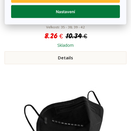
Nastavení
Vlnené ponožky dámske Lama Alpaka celoročné - 3
páry
Veľkosti: 35 - 38; 39 - 42
8.26 €
10.34 €
Skladom
Details