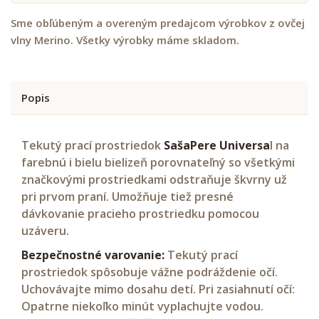
Sme obľúbeným a overeným predajcom výrobkov z ovčej
vlny Merino. Všetky výrobky máme skladom.
Popis
Tekutý prací prostriedok
SašaPere Universa
l na
farebnú i bielu bielizeň porovnateľný so všetkými
značkovými prostriedkami odstraňuje škvrny už
pri prvom praní. Umožňuje tiež presné
dávkovanie pracieho prostriedku pomocou
uzáveru.
Bezpečnostné varovanie:
Tekutý prací
prostriedok spôsobuje vážne podráždenie očí.
Uchovávajte mimo dosahu detí. Pri zasiahnutí očí:
Opatrne niekoľko minút vyplachujte vodou.