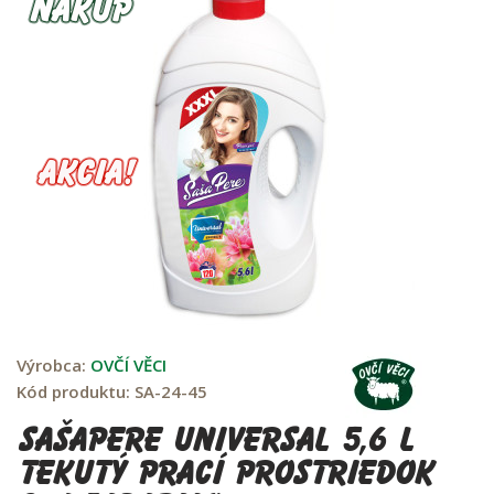
Výrobca:
OVČÍ VĚCI
Kód produktu:
SA-24-45
SašaPere UNIVERSAL 5,6 L
tekutý prací prostriedok