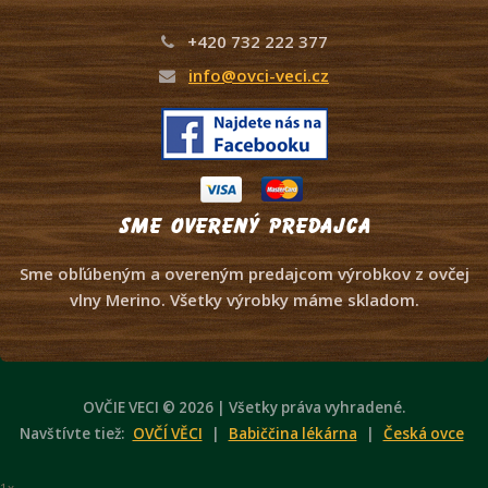
+420 732 222 377
info@ovci-veci.cz
Sme overený predajca
Sme obľúbeným a overeným predajcom výrobkov z ovčej
vlny Merino. Všetky výrobky máme skladom.
OVČIE VECI © 2026 | Všetky práva vyhradené.
Navštívte tiež:
OVČÍ VĚCI
|
Babiččina lékárna
|
Česká ovce
1x