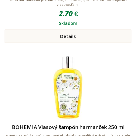
vlastnosťami.
2.70 €
Skladom
Details
BOHEMIA Vlasový šampón harmanček 250 ml
Jemný vlasový šampón harmanček obsahuje kvalitný extrakt z ľanu siateho