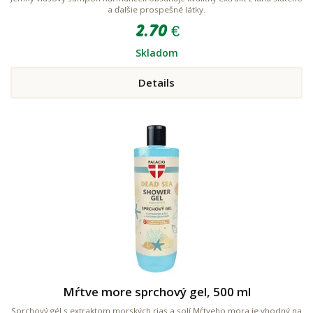
a ďalšie prospešné látky.
2.70 €
Skladom
Details
Mŕtve more sprchový gel, 500 ml
Sprchový gél s extraktom morských rias a solí Mŕtveho mora je vhodný na