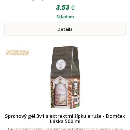
3.53 €
Skladom
Details
Sprchový gél 3v1 s extraktmi šípku a ruže - Domček
Láska 500 ml
Luxusný sprchový gél 3v1 v darčekovej krabičke na telo, vlasy aj ruky s