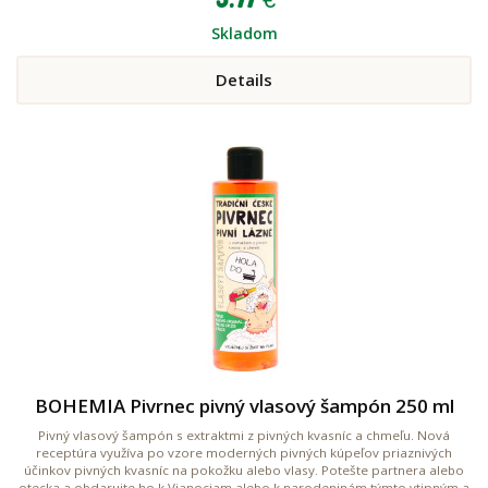
Skladom
Details
BOHEMIA Pivrnec pivný vlasový šampón 250 ml
Pivný vlasový šampón s extraktmi z pivných kvasníc a chmeľu. Nová
receptúra využíva po vzore moderných pivných kúpeľov priaznivých
účinkov pivných kvasníc na pokožku alebo vlasy. Potešte partnera alebo
otecka a obdarujte ho k Vianociam alebo k narodeninám týmto vtipným a