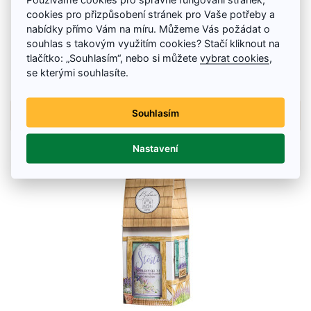
Sprchový gél 3v1 s kanabisom – Domček plný
pohody 500 ml
cookies pro přizpůsobení stránek pro Vaše potřeby a
nabídky přímo Vám na míru. Můžeme Vás požádat o
Konopný sprchový gél 3v1 v darčekovej krabičke na telo, vlasy aj ruky s
souhlas s takovým využitím cookies? Stačí kliknout na
konopným olejom a podmanivou vôňou.
tlačítko: „Souhlasím“, nebo si můžete
vybrat cookies
,
7.06 €
se kterými souhlasíte.
Skladom
Souhlasím
Details
Nastavení