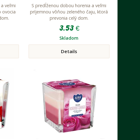
 a veľmi
S predĺženou dobou horenia a veľmi
 ovocia
príjemnou vôňou zeleného čaju, ktorá
 dom.
prevonia celý dom.
3.53 €
Skladom
Details