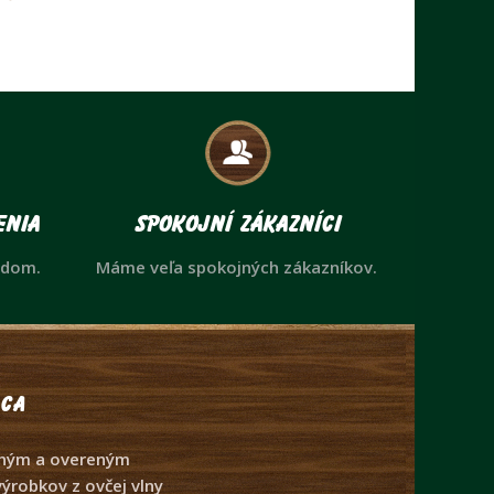
enia
Spokojní zákazníci
adom.
Máme veľa spokojných zákazníkov.
ca
ným a overeným
ýrobkov z ovčej vlny