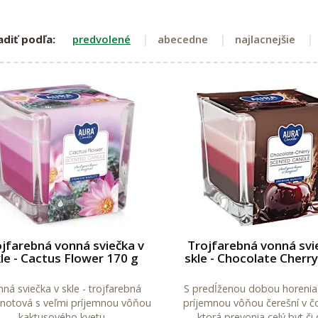
adiť podľa:
predvolené
abecedne
najlacnejšie
jfarebná vonná sviečka v
Trojfarebná vonná svi
le - Cactus Flower 170 g
skle - Chocolate Cherr
ná sviečka v skle - trojfarebná
S predĺženou dobou horenia
knotová s veľmi príjemnou vôňou
príjemnou vôňou čerešní v č
kaktusového kvetu.
ktorá prevonia celý byt či