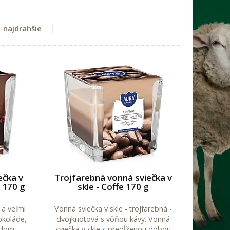
najdrahšie
ečka v
Trojfarebná vonná sviečka v
y 170 g
skle - Coffe 170 g
 a veľmi
Vonná sviečka v skle - trojfarebná -
okoláde,
dvojknotová s vôňou kávy. Vonná
 dom.
sviečka v skle s predĺženou dobou