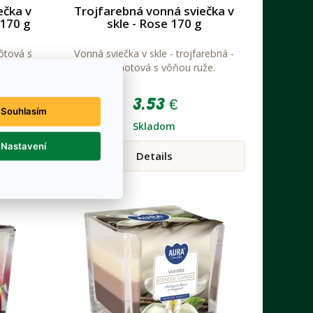
ečka v
Trojfarebná vonná sviečka v
 170 g
skle - Rose 170 g
ôtová s
Vonná sviečka v skle - trojfarebná -
a veľmi
dvojknotová s vôňou ruže.
n
3.53 €
Souhlasím
Skladom
Nastavení
Details