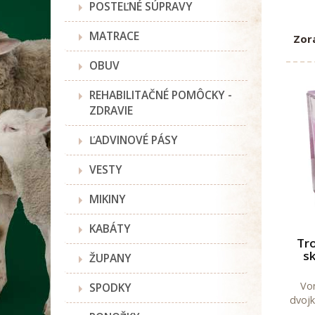
POSTEĽNÉ SÚPRAVY
MATRACE
Zor
OBUV
REHABILITAČNÉ POMÔCKY -
ZDRAVIE
ĽADVINOVÉ PÁSY
VESTY
MIKINY
KABÁTY
Tro
sk
ŽUPANY
Von
SPODKY
dvoj