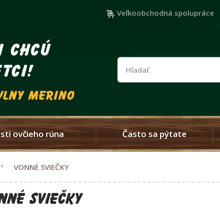
Veľkoobchodná spolupráce
i chcú
tci!
vlny merino
sti ovčieho rúna
Často sa pýtate
VONNÉ SVIEČKY
NNÉ SVIEČKY