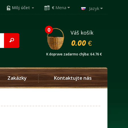
Môj účet
€
Mena
Jazyk
0
Váš košík
0.00 €
K doprave zadarmo chýba: 64.76 €
Zakázky
Kontaktujte nás