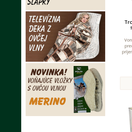
Tro
Von
pre
príj