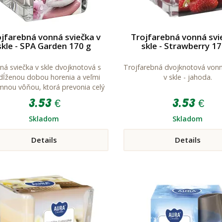
jfarebná vonná sviečka v
Trojfarebná vonná svi
skle - SPA Garden 170 g
skle - Strawberry 1
ná sviečka v skle dvojknotová s
Trojfarebná dvojknotová vonn
dĺženou dobou horenia a veľmi
v skle - jahoda.
emnou vôňou, ktorá prevonia celý
byt či dom.
3.53 €
3.53 €
Skladom
Skladom
Details
Details