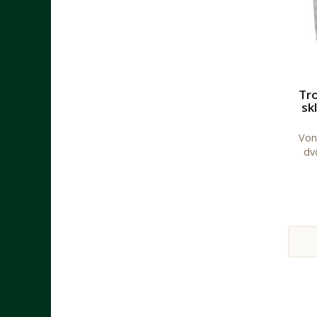
Tro
sk
Vonn
dv