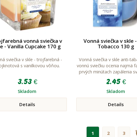
jfarebná vonná sviečka v
Vonná sviečka v skle -
le - Vanilla Cupcake 170 g
Tobacco 130 g
á sviečka v skle - trojfarebná -
Vonná sviečka v skle anti-tab
ojknotová s vanilkovou vôňou.
vonnú sviečku ocenia najmä faj
prvých minútach zapálenia sv
zápach dymu eliminuj
3.53 €
2.45 €
Skladom
Skladom
Details
Details
1
2
3