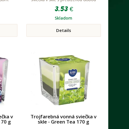
horenia a veľmi príjemnou vôňou.
3.53 €
Skladom
Details
ečka v
Trojfarebná vonná sviečka v
170 g
skle - Green Tea 170 g