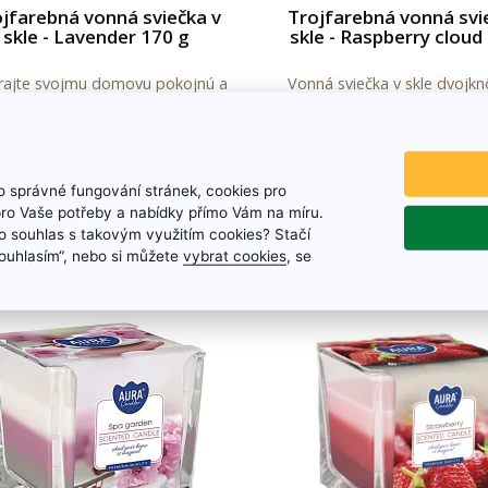
jfarebná vonná sviečka v
Trojfarebná vonná svi
skle - Lavender 170 g
skle - Raspberry cloud
ajte svojmu domovu pokojnú a
Vonná sviečka v skle dvojkn
rmonickú atmosféru s vonnou
predĺženou dobou horenia 
kou Lavender, ktorá očarí jemnou
príjemnou vôňou malí
ou levandule. Táto upokojujúca
3.53 €
3.53 €
 pomáha uvoľniť napätie, navodiť
 správné fungování stránek, cookies pro
ocit pohody a vytvoriť ideálne
Skladom
Skladom
pro Vaše potřeby a nabídky přímo Vám na míru.
prostredie pre odpočinok po
 souhlas s takovým využitím cookies? Stačí
náročnom dni.
Details
Details
„Souhlasím“, nebo si můžete
vybrat cookies
, se