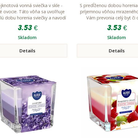
jknotová vonná sviečka v skle -
S predĺženou dobou horenia
é ovocie. Táto vôňa sa uvoľňuje
príjemnou vôňou mrazeného
lú dobu horenia sviečky a navodí
Vám prevonia celý byt či
príjemnú atmosféru
3.53 €
3.53 €
Skladom
Skladom
Details
Details