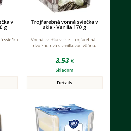
ečka v
Trojfarebná vonná sviečka v
70 g
skle - Vanilla 170 g
á sviečka
Vonná sviečka v skle - trojfarebná -
dvojknotová s vanilkovou vôňou.
3.53 €
Skladom
Details