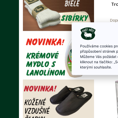
Tro
Dopr
ha
svieč
vôň
aróma
Používáme cookies pro
p
přizpůsobení stránek 
Můžeme Vás požádat o
kliknout na tlačítko: 
kterými souhlasíte.