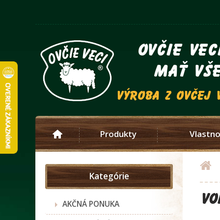
ovčie vec
mať vše
výroba z ovčej 
Produkty
Vlastno
Kategórie
VO
AKČNÁ PONUKA