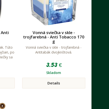
 Anti
Vonná sviečka v skle -
trojfarebná - Anti Tobacco 170
g
ak. Túto
Vonná sviečka v skle - trojfarebná -
čiari, po
Antitabák dvojknôtová.
iečky sa
e.
3.53 €
Skladom
Details
>