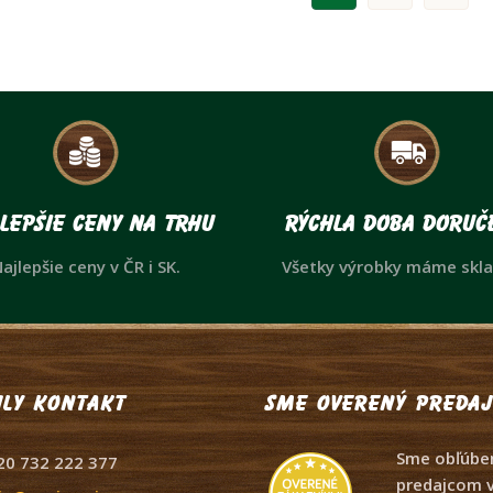
lepšie ceny na trhu
Rýchla doba doruč
ajlepšie ceny v ČR i SK.
Všetky výrobky máme skl
ly kontakt
Sme overený predaj
Sme obľúbe
20 732 222 377
predajcom v