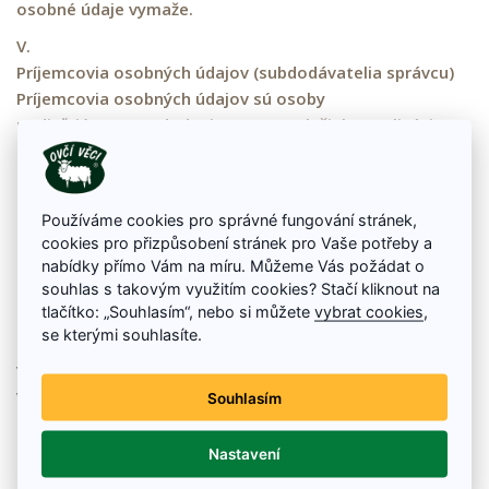
osobné údaje vymaže.
V.
Príjemcovia osobných údajov (subdodávatelia správcu)
Príjemcovia osobných údajov sú osoby
podieľajúce sa na dodanie tovaru / služieb / realizáciu
platieb na základe zmluvy,
podieľajúce sa na zabezpečenie prevádzky služieb,
zaisťujúce marketingové služby.
Používáme cookies pro správné fungování stránek,
Správca nemá / ​​má v úmysle odovzdať osobné údaje do
cookies pro přizpůsobení stránek pro Vaše potřeby a
tretej krajiny (do krajiny mimo EÚ) alebo medzinárodnej
nabídky přímo Vám na míru. Můžeme Vás požádat o
organizácii. Príjemcovia osobných údajov v tretích
souhlas s takovým využitím cookies? Stačí kliknout na
krajinách sú poskytovatelia mailingových služieb /
tlačítko: „Souhlasím“, nebo si můžete
vybrat cookies
,
cloudových služieb.
se kterými souhlasíte.
VI.
Vaše práva
Souhlasím
Za podmienok stanovených v GDPR máte
právo na prístup k svojim osobným údajom podľa čl. 15
Nastavení
GDPR,