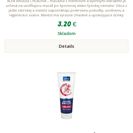
ALPA emulzia CHLADIVÁ – masážna s mentolom a bylinnými extraktmi je
určená na uvoľňujúcu masáž po športovej alebo fyzickej námahe. Silica z
jedle sibírskej a mentol napomáhajú prekrveniu pokožky, uvoľneniu a
regenerácii svalov. Mentol má výrazné chladivé a upokojujúce účinky.
3.20 €
Skladom
Details