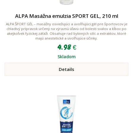
ALPA Masážna emulzia SPORT GEL, 210 ml
ALPA ŠPORT GÉL – masážny osviežujúci a uvoľňujúci gél pre športovcov je
chladivý prípravok určený na výraznú úľavu od bolesti svalov a kĺbov po
akejkoľvek fyzickej záťaži. Obsahuje rad bylinných silíc a extraktov, ktoré
majú anestetické a uvoľňujúce účinky.
4.98 €
Skladom
Details