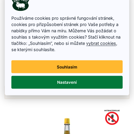
Používáme cookies pro správné fungování stránek,
cookies pro přizpůsobení stránek pro Vaše potřeby a
nabídky přímo Vám na míru. Můžeme Vás požádat o
souhlas s takovým využitím cookies? Stačí kliknout na
tlačítko: „Souhlasím“, nebo si můžete
vybrat cookies
,
ALPA Francovka LESANA 1 L
se kterými souhlasíte.
Alpa Francovka Lesana je 70% – liehový roztok prírodného mentolu a
extraktu z ihličia.
Souhlasím
14.49 €
Skladom
Nastavení
Details