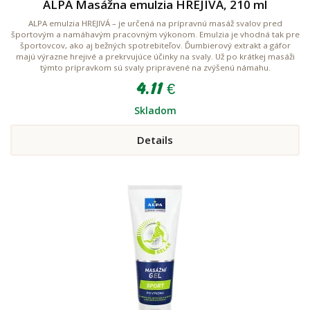
ALPA Masážna emulzia HREJIVÁ, 210 ml
ALPA emulzia HREJIVÁ – je určená na prípravnú masáž svalov pred
športovým a namáhavým pracovným výkonom. Emulzia je vhodná tak pre
športovcov, ako aj bežných spotrebiteľov. Ďumbierový extrakt a gáfor
majú výrazne hrejivé a prekrvujúce účinky na svaly. Už po krátkej masáži
týmto prípravkom sú svaly pripravené na zvýšenú námahu.
4.11 €
Skladom
Details