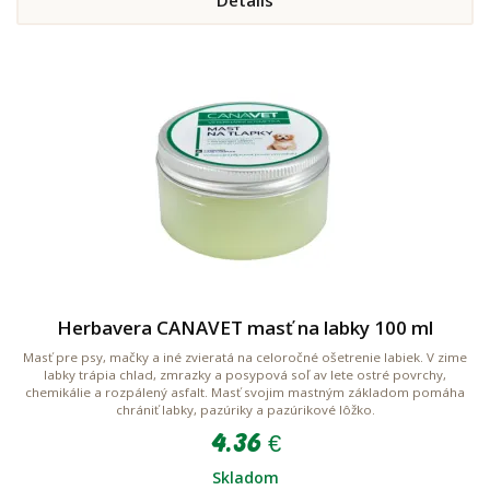
Herbavera CANAVET masť na labky 100 ml
Masť pre psy, mačky a iné zvieratá na celoročné ošetrenie labiek. V zime
labky trápia chlad, zmrazky a posypová soľ av lete ostré povrchy,
chemikálie a rozpálený asfalt. Masť svojim mastným základom pomáha
chrániť labky, pazúriky a pazúrikové lôžko.
4.36 €
Skladom