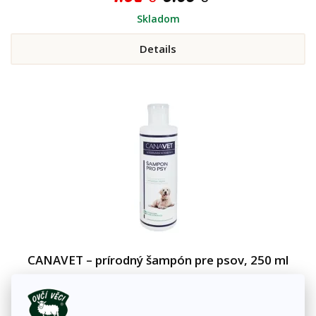
Skladom
Details
CANAVET – prírodný šampón pre psov, 250 ml
Prírodný šampón CANAVET je ideálnou voľbou pre každého psíčkara
4.52 €
5.36 €