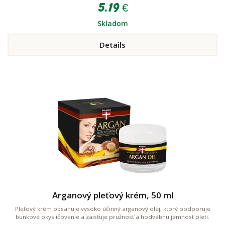
5.19 €
Skladom
Details
Arganový pleťový krém, 50 ml
Pleťový krém obsahuje vysoko účinný arganový olej, ktorý podporuje
bunkové okysličovanie a zaisťuje pružnosť a hodvábnu jemnosť pleti.