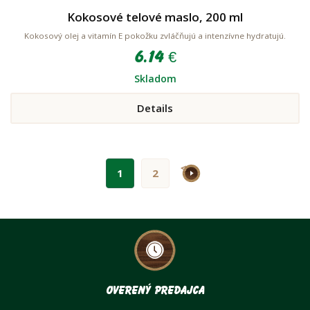
Kokosové telové maslo, 200 ml
Kokosový olej a vitamín E pokožku zvláčňujú a intenzívne hydratujú.
6.14 €
Skladom
Details
>
1
2
Overený predajca