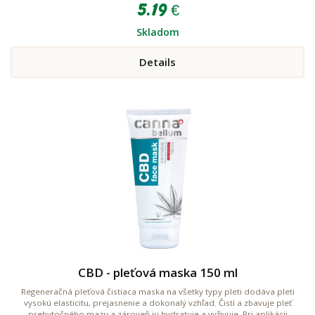
5.19 €
Skladom
Details
CBD - pleťová maska 150 ml
Regeneračná pleťová čistiaca maska na všetky typy pleti dodáva pleti
vysokú elasticitu, prejasnenie a dokonalý vzhľad. Čistí a zbavuje pleť
prebytočného mazu a zároveň ju hydratuje a vyživuje. Pri aplikácii