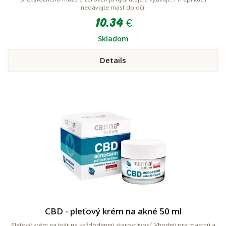
nedávajte masť do očí.
10.34 €
Skladom
Details
CBD - pleťový krém na akné 50 ml
Pleťový krém na tvár na každodennú starostlivosť. Vhodný pre mastnú a