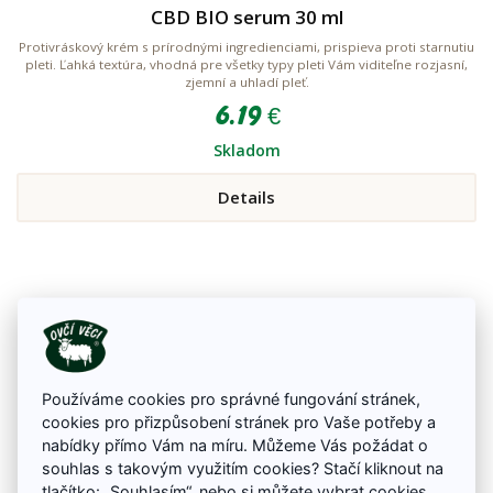
CBD BIO serum 30 ml
Protivráskový krém s prírodnými ingredienciami, prispieva proti starnutiu
pleti. Ľahká textúra, vhodná pre všetky typy pleti Vám viditeľne rozjasní,
zjemní a uhladí pleť.
6.19 €
Skladom
Details
Používáme cookies pro správné fungování stránek,
cookies pro přizpůsobení stránek pro Vaše potřeby a
nabídky přímo Vám na míru. Můžeme Vás požádat o
souhlas s takovým využitím cookies? Stačí kliknout na
tlačítko: „Souhlasím“, nebo si můžete
vybrat cookies
,