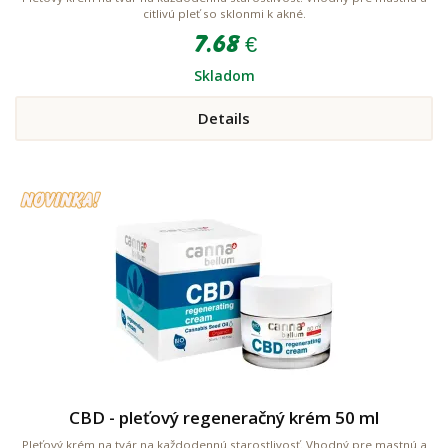
citlivú pleť so sklonmi k akné.
7.68 €
Skladom
Details
CBD - pleťový regeneračný krém 50 ml
Pleťový krém na tvár na každodennú starostlivosť. Vhodný pre mastnú a