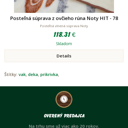
Posteľná súprava z ovčieho rúna Noty HIT - 78
Posteľná vlnená súprava Noty
118.31 €
Skladom
Details
Štítky:
vak
,
deka
,
prikrivka
,
Overený predajca
Na trhu sme už viac ako 20 rokov.