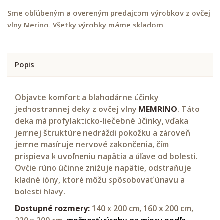
Sme obľúbeným a overeným predajcom výrobkov z ovčej
vlny Merino. Všetky výrobky máme skladom.
Popis
Objavte komfort a blahodárne účinky
jednostrannej deky z ovčej vlny
MEMRINO
. Táto
deka má profylakticko-liečebné účinky, vďaka
jemnej štruktúre nedráždi pokožku a zároveň
jemne masíruje nervové zakončenia, čím
prispieva k uvoľneniu napätia a úľave od bolesti.
Ovčie rúno účinne znižuje napätie, odstraňuje
kladné ióny, ktoré môžu spôsobovať únavu a
bolesti hlavy.
Dostupné rozmery:
140 x 200 cm,
160 x 200 cm,
220 x 200 cm,
možnosť výroby na mieru podľa