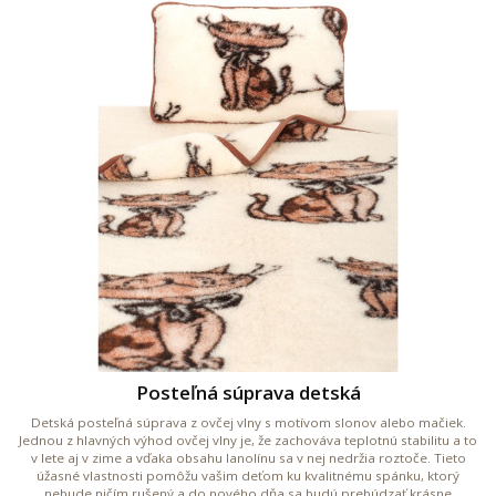
Posteľná súprava detská
Detská posteľná súprava z ovčej vlny s motívom slonov alebo mačiek.
Jednou z hlavných výhod ovčej vlny je, že zachováva teplotnú stabilitu a to
v lete aj v zime a vďaka obsahu lanolínu sa v nej nedržia roztoče. Tieto
úžasné vlastnosti pomôžu vašim deťom ku kvalitnému spánku, ktorý
nebude ničím rušený a do nového dňa sa budú prebúdzať krásne