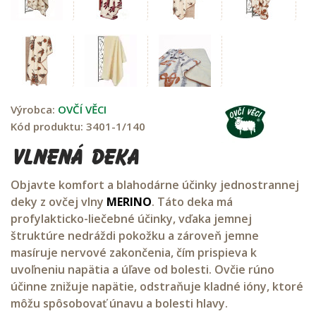
Výrobca:
OVČÍ VĚCI
Kód produktu:
3401-1/140
Vlnená deka
Objavte komfort a blahodárne účinky jednostrannej
deky z ovčej vlny
MERINO
. Táto deka má
profylakticko-liečebné účinky, vďaka jemnej
štruktúre nedráždi pokožku a zároveň jemne
masíruje nervové zakončenia, čím prispieva k
uvoľneniu napätia a úľave od bolesti. Ovčie rúno
účinne znižuje napätie, odstraňuje kladné ióny, ktoré
môžu spôsobovať únavu a bolesti hlavy.