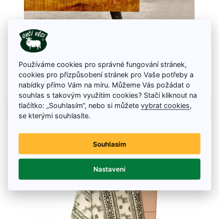
Deka Merino
Rozmer: 150 x 200 cm.
Používáme cookies pro správné fungování stránek,
78.46 €
cookies pro přizpůsobení stránek pro Vaše potřeby a
nabídky přímo Vám na míru. Můžeme Vás požádat o
Skladom
souhlas s takovým využitím cookies? Stačí kliknout na
tlačítko: „Souhlasím“, nebo si můžete
vybrat cookies
,
Details
se kterými souhlasíte.
Souhlasím
Nastavení