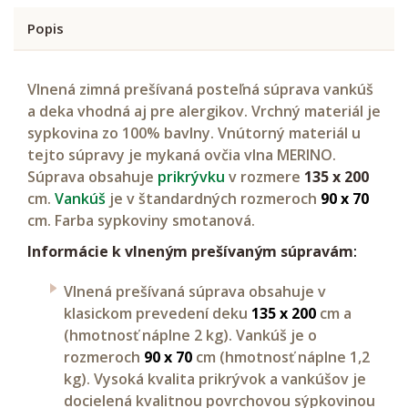
Popis
Vlnená zimná prešívaná posteľná súprava vankúš
a deka vhodná aj pre alergikov. Vrchný materiál je
sypkovina zo 100% bavlny. Vnútorný materiál u
tejto súpravy je mykaná ovčia vlna MERINO.
Súprava obsahuje
prikrývku
v rozmere
135 x 200
cm.
Vankúš
je v štandardných rozmeroch
90 x 70
cm. Farba sypkoviny smotanová.
Informácie k vlneným prešívaným súpravám
:
Vlnená prešívaná súprava obsahuje v
klasickom prevedení deku
135 x 200
cm a
(hmotnosť náplne 2 kg). Vankúš je o
rozmeroch
90 x 70
cm (hmotnosť náplne 1,2
kg). Vysoká kvalita prikrývok a vankúšov je
docielená kvalitnou povrchovou sýpkovinou