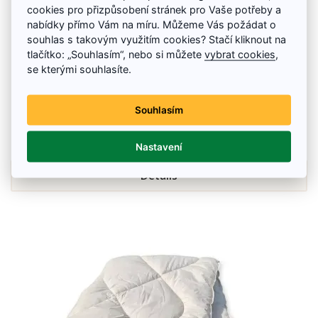
cookies pro přizpůsobení stránek pro Vaše potřeby a
nabídky přímo Vám na míru. Můžeme Vás požádat o
souhlas s takovým využitím cookies? Stačí kliknout na
tlačítko: „Souhlasím“, nebo si můžete
vybrat cookies
,
se kterými souhlasíte.
Vlnená prikrývka, zimná 135 x 200 cm
Prešívaná prikrývka v klasickom rozmere 135 x 200 cm je vhodná na
zimné aj celoročné použitie.
Souhlasím
139.07 €
151.52 €
Skladom
Nastavení
Details