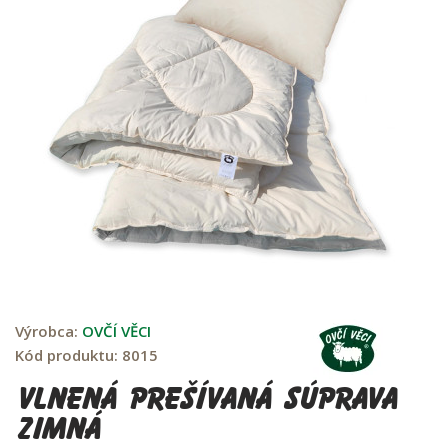
Výrobca:
OVČÍ VĚCI
Kód produktu:
8015
Vlnená prešívaná súprava
zimná