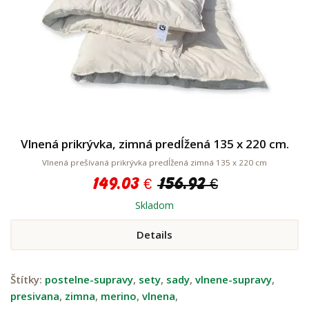
Vlnená prikrývka, zimná predĺžená 135 x 220 cm.
Vlnená prešívaná prikrývka predĺžená zimná 135 x 220 cm
149.03 €
156.92 €
Skladom
Details
Štítky:
postelne-supravy
,
sety
,
sady
,
vlnene-supravy
,
presivana
,
zimna
,
merino
,
vlnena
,