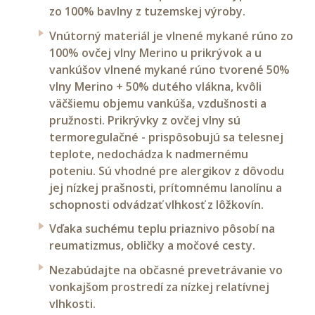
zo 100% bavlny z tuzemskej výroby.
Vnútorný materiál je vlnené mykané rúno zo
100% ovčej vlny Merino u prikrývok a u
vankúšov vlnené mykané rúno tvorené 50%
vlny Merino + 50% dutého vlákna, kvôli
väčšiemu objemu vankúša, vzdušnosti a
pružnosti. Prikrývky z ovčej vlny sú
termoregulačné - prispôsobujú sa telesnej
teplote, nedochádza k nadmernému
poteniu. Sú vhodné pre alergikov z dôvodu
jej nízkej prašnosti, prítomnému lanolínu a
schopnosti odvádzať vlhkosť z lôžkovín.
Vďaka suchému teplu priaznivo pôsobí na
reumatizmus, obličky a močové cesty.
Nezabúdajte na občasné prevetrávanie vo
vonkajšom prostredí za nízkej relatívnej
vlhkosti.