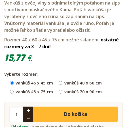
Vankúš z ovčej vlny s odnímateľným poťahom na zips
s motívom maskáčového Kama. Poťah vankúša je
vyrobený z ovčieho rúna so zapínaním na zips.
Vnútorný materiál vankúša je ovčie rúno. Poťah je
možné ľahko sňať a vyprať alebo očistiť.
Rozmer 40 x 60 a 45 x 75 cm bežne skladem,
ostatné
rozmery za 3 – 7 dní!
15,77 €
Vyberte rozmer:
vankúš 45 x 45 cm
vankúš 40 x 60 cm
vankúš 45 x 75 cm
vankúš 70 x 90 cm
Do košíka
Skladom
- expedujeme do 24 hodín pri platbe