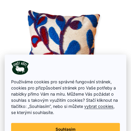
Používáme cookies pro správné fungování stránek,
cookies pro přizpůsobení stránek pro Vaše potřeby a
nabídky přímo Vám na míru. Můžeme Vás požádat o
souhlas s takovým využitím cookies? Stačí kliknout na
Vankúš Merino ROMA
tlačítko: „Souhlasím“, nebo si můžete
vybrat cookies
,
vankúš 40 x 60 cm; 50 x 50 cm
se kterými souhlasíte.
26.98 €
Skladom
Souhlasím