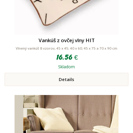
Vankúš z ovčej vlny HIT
Vlnený vankúš 8 vzorov, 45 x 45; 40 x 60; 45 x 75 a 70 x 90 cm
16.56 €
Skladom
Details