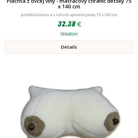
Plachta z ovčej vlny - matracový chránič detský 75
x 140 cm
podšitá bavlnou a v rohoch upínacie pásky 75 x 140 cm
32.38 €
Skladom
Details