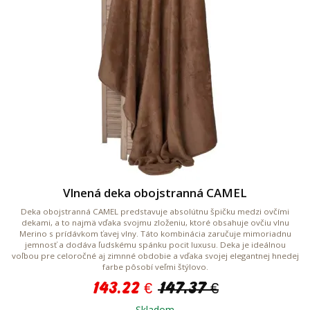
Vlnená deka obojstranná CAMEL
Deka obojstranná CAMEL predstavuje absolútnu špičku medzi ovčími
dekami, a to najmä vďaka svojmu zloženiu, ktoré obsahuje ovčiu vlnu
Merino s prídávkom ťavej vlny. Táto kombinácia zaručuje mimoriadnu
jemnosť a dodáva ľudskému spánku pocit luxusu. Deka je ideálnou
voľbou pre celoročné aj zimnné obdobie a vďaka svojej elegantnej hnedej
farbe pôsobí veľmi štýlovo.
143.22 €
147.37 €
Skladom