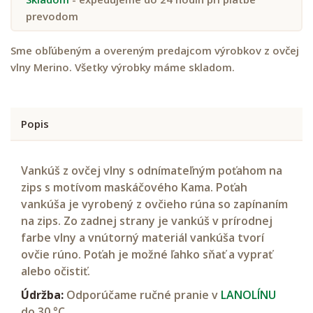
prevodom
Sme obľúbeným a overeným predajcom výrobkov z ovčej
vlny Merino. Všetky výrobky máme skladom.
Popis
Vankúš z ovčej vlny s odnímateľným poťahom na
zips s motívom maskáčového Kama. Poťah
vankúša je vyrobený z ovčieho rúna so zapínaním
na zips. Zo zadnej strany je vankúš v prírodnej
farbe vlny a vnútorný materiál vankúša tvorí
ovčie rúno. Poťah je možné ľahko sňať a vyprať
alebo očistiť.
Údržba:
Odporúčame ručné pranie v
LANOLÍNU
do 30 °C.