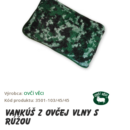
Výrobca:
OVČÍ VĚCI
Kód produktu:
3501-103/45/45
Vankúš z ovčej vlny s
rúžou