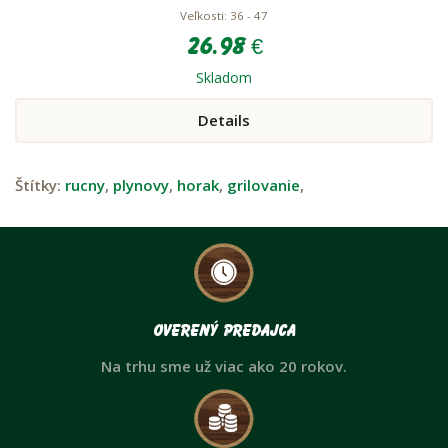
Veľkosti: 36 - 47
26.98 €
Skladom
Details
Štítky:
rucny
,
plynovy
,
horak
,
grilovanie
,
Overený predajca
Na trhu sme už viac ako 20 rokov.