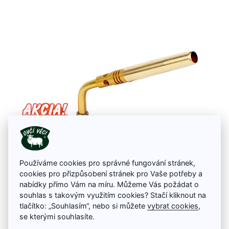
Používáme cookies pro správné fungování stránek,
cookies pro přizpůsobení stránek pro Vaše potřeby a
nabídky přímo Vám na míru. Můžeme Vás požádat o
Ručný plynový horák - 815
souhlas s takovým využitím cookies? Stačí kliknout na
Ručný plynový horák je multifunkčné zariadenie, ktoré pomôže u Vás v
tlačítko: „Souhlasím“, nebo si můžete
vybrat cookies
,
garáži s letovaním, opaľovaním starých farieb a taktiež pomôže povoliť
se kterými souhlasíte.
zahrdzavenú skrutku.