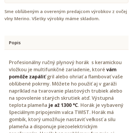
Sme obľúbeným a overeným predajcom výrobkov z ovčej
vlny Merino. Všetky výrobky máme skladom.
Popis
Profesionálny ručný plynový horák
s keramickou
vložkou
je multifunkčné zariadenie, ktoré
vám
pomôže zapáliť
gril alebo ohriať a flambovať vaše
obľúbené pokrmy. Môžete ho použiť aj v garáži
napríklad na tvarovanie plastových trubiek alebo
na spovolenie starých skrutiek atď. Výstupná
teplota plameňa
je až 1300 °C
. Horák je vybavený
špeciálnym pripojením valca TWIST. Horák má
gombík, ktorý umožňuje nastaviť veľkosť a silu
plameňa a disponuje piezoelektrickým