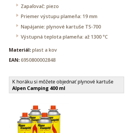
Zapaľovač: piezo
Priemer výstupu plameňa: 19 mm
Napájanie: plynové kartuše TS-700
Výstupná teplota plameňa: až 1300 °C
Materiál:
plast a kov
EAN:
6950800002848
K horáku si môžete objednať plynové kartuše
Alpen Camping 400 ml