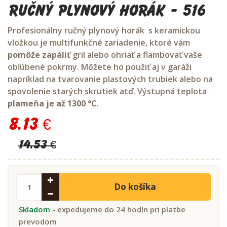
Ručný plynový horák - 516
Profesionálny ručný plynový horák
s keramickou
vložkou
je multifunkčné zariadenie, ktoré vám
pomôže zapáliť
gril alebo ohriať a flambovať vaše
obľúbené pokrmy. Môžete ho použiť aj v garáži
napríklad na tvarovanie plastových trubiek alebo na
spovolenie starých skrutiek atď. Výstupná teplota
plameňa je až 1300 °C
.
8.13 €
14.53 €
Do košíka
Skladom
- expedujeme do 24 hodín pri platbe
prevodom