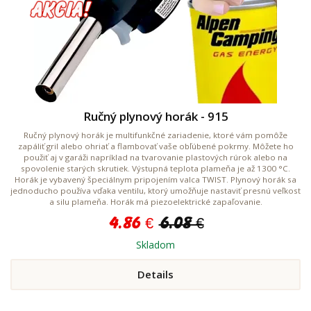
Ručný plynový horák - 915
Ručný plynový horák je multifunkčné zariadenie, ktoré vám pomôže
zapáliť gril alebo ohriať a flambovať vaše obľúbené pokrmy. Môžete ho
použiť aj v garáži napríklad na tvarovanie plastových rúrok alebo na
spovolenie starých skrutiek. Výstupná teplota plameňa je až 1300 °C.
Horák je vybavený špeciálnym pripojením valca TWIST. Plynový horák sa
jednoducho používa vďaka ventilu, ktorý umožňuje nastaviť presnú veľkosť
a silu plameňa. Horák má piezoelektrické zapaľovanie.
4.86 €
6.08 €
Skladom
Details