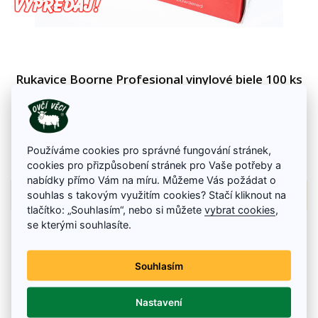
Rukavice Boorne Profesional vinylové biele 100 ks
Jednorazové vinylové rukavice Prime Source jemne púdrované v bielej
farbe. Rukavice sú v súlade s EN 455 - 1 - 3, AQL 1.5. Vhodné pre ľavú i
pravú ruku z prírodného latexu, hypoalergénne.
5.19 €
12.41 €
Používáme cookies pro správné fungování stránek,
Skladom
cookies pro přizpůsobení stránek pro Vaše potřeby a
nabídky přímo Vám na míru. Můžeme Vás požádat o
Details
souhlas s takovým využitím cookies? Stačí kliknout na
tlačítko: „Souhlasím“, nebo si můžete
vybrat cookies
,
se kterými souhlasíte.
Souhlasím
Nastavení