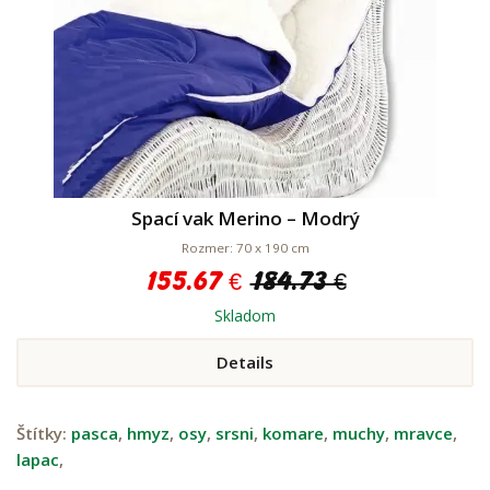
Spací vak Merino – Modrý
Rozmer: 70 x 190 cm
155.67 €
184.73 €
Skladom
Details
Štítky:
pasca
,
hmyz
,
osy
,
srsni
,
komare
,
muchy
,
mravce
,
lapac
,