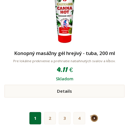
Konopný masážny gél hrejivý - tuba, 200 ml
Pre lokálne prekrvenie a prehriatie natiahnutých svalov a kĺbov.
4.11 €
Skladom
Details
>
1
2
3
4