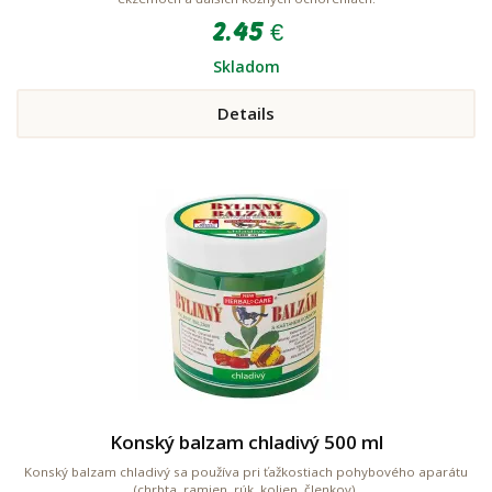
2.45 €
Skladom
Details
Konský balzam chladivý 500 ml
Konský balzam chladivý sa používa pri ťažkostiach pohybového aparátu
(chrbta, ramien, rúk, kolien, členkov),