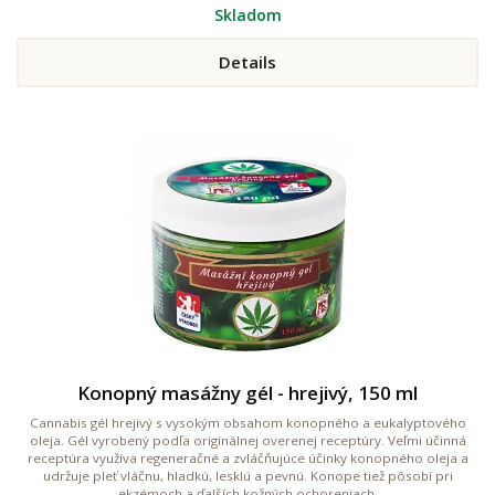
Skladom
Details
Konopný masážny gél - hrejivý, 150 ml
Cannabis gél hrejivý s vysokým obsahom konopného a eukalyptového
oleja. Gél vyrobený podľa originálnej overenej receptúry. Veľmi účinná
receptúra ​​využíva regeneračné a zvláčňujúce účinky konopného oleja a
udržuje pleť vláčnu, hladkú, lesklú a pevnú. Konope tiež pôsobí pri
ekzémoch a ďalších kožných ochoreniach.