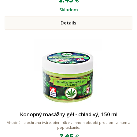
2.45 €
Skladom
Details
Konopný masážny gél - chladivý, 150 ml
Vhodná na ochranu tváre, pier, rúk v zimnom období proti omrzlinám a
popraskaniu.
2.45 €