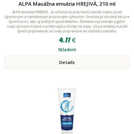
ALPA Masážna emulzia HREJIVÁ, 210 ml
ALPA emulzia HREJIVÁ – je určená na prípravnú masáž svalov pred
športovým a namáhavým pracovným výkonom. Emulzia je vhodná tak pre
športovcov, ako aj bežných spotrebiteľov. Ďumbierový extrakt a gáfor
majú výrazne hrejivé a prekrvujúce účinky na svaly. Už po krátkej masáži
týmto prípravkom sú svaly pripravené na zvýšenú námahu.
4.11 €
Skladom
Details