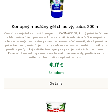
Konopný masážny gél chladivý, tuba, 200 ml
Osviežte svoje telo s masážnym gélom CANNACOOL, ktorý prináša účinné
ochladenie a úľavu pre svaly, kĺby a chrbát. Kombinácia BIO konopného
oleja a bylinných extraktov poskytuje regeneračnú masáž, ktorá pomáha
pri zotavovaní, zmierňuje opuchy a uľavuje unaveným nohám. Ideálny na
použitie po fyzickej aktivite, tento gél podporuje revitalizáciu a obnovu.
Relaxačná masáž napomáha uvoľňovať unavené svaly, podieľa sa na
znížení stuhnutosti a zlepšení hybnosti.
4.11 €
Skladom
Details