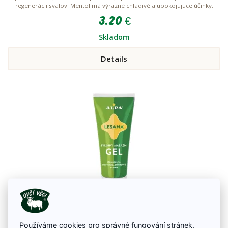
regenerácii svalov. Mentol má výrazné chladivé a upokojujúce účinky.
3.20 €
Skladom
Details
ALPA Masážny gél LESANA, 100 ml
Používáme cookies pro správné fungování stránek,
ALPA gél LESANA – bylinný masážny gél má vďaka vysokému obsahu