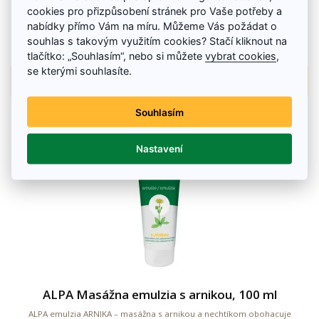
mentolu výrazné chladivé a osviežujúce účinky.
cookies pro přizpůsobení stránek pro Vaše potřeby a
nabídky přímo Vám na míru. Můžeme Vás požádat o
3.65 €
souhlas s takovým využitím cookies? Stačí kliknout na
Skladom
tlačítko: „Souhlasím“, nebo si můžete
vybrat cookies
,
se kterými souhlasíte.
Details
Souhlasím
Nastavení
ALPA Masážna emulzia s arnikou, 100 ml
ALPA emulzia ARNIKA – masážna s arnikou a nechtíkom obohacuje